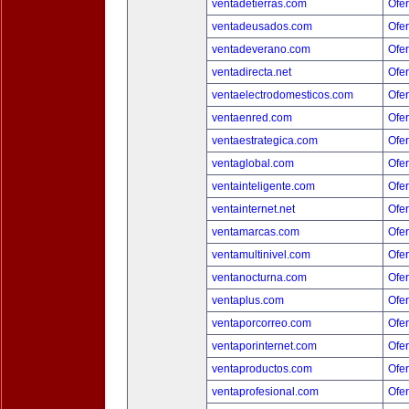
ventadetierras.com
Ofer
ventadeusados.com
Ofer
ventadeverano.com
Ofer
ventadirecta.net
Ofer
ventaelectrodomesticos.com
Ofer
ventaenred.com
Ofer
ventaestrategica.com
Ofer
ventaglobal.com
Ofer
ventainteligente.com
Ofer
ventainternet.net
Ofer
ventamarcas.com
Ofer
ventamultinivel.com
Ofer
ventanocturna.com
Ofer
ventaplus.com
Ofer
ventaporcorreo.com
Ofer
ventaporinternet.com
Ofer
ventaproductos.com
Ofer
ventaprofesional.com
Ofer