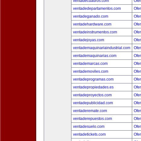
ventadecuadros.com
Ofer
ventadedepartamentos.com
Ofer
ventadeganado.com
Ofer
ventadehardware.com
Ofer
ventadeinstrumentos.com
Ofer
ventadejoyas.com
Ofer
ventademaquinariaindustrial.com
Ofer
ventademaquinarias.com
Ofer
ventademarcas.com
Ofer
ventademoviles.com
Ofer
ventadeprogramas.com
Ofer
ventadepropiedades.es
Ofer
ventadeproyectos.com
Ofer
ventadepublicidad.com
Ofer
ventaderemate.com
Ofer
ventaderepuestos.com
Ofer
ventadesuelo.com
Ofer
ventadetickets.com
Ofer