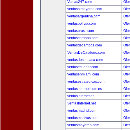
Ventas247.com
Ofer
ventasalmayoreo.com
Ofer
ventasargentina.com
Ofer
ventasbolivia.com
Ofer
ventasbrasil.com
Ofer
ventascordoba.com
Ofer
ventasdecampos.com
Ofer
VentasDeCatalogo.com
Ofer
ventasdesdecasa.com
Ofer
ventasecuador.com
Ofer
ventasenmiami.com
Ofer
ventasestrategicas.com
Ofer
ventasinternet.com.es
Ofer
ventasinternet.es
Ofer
VentasInternet.net
Ofer
ventasmadrid.com
Ofer
ventasmasivas.com
Ofer
ventasmayoreo.com
Ofer