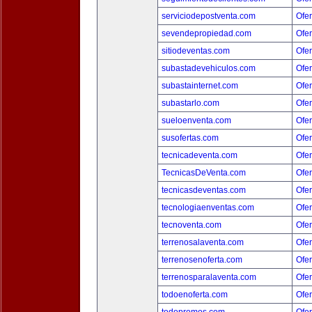
serviciodepostventa.com
Ofer
sevendepropiedad.com
Ofer
sitiodeventas.com
Ofer
subastadevehiculos.com
Ofer
subastainternet.com
Ofer
subastarlo.com
Ofer
sueloenventa.com
Ofer
susofertas.com
Ofer
tecnicadeventa.com
Ofer
TecnicasDeVenta.com
Ofer
tecnicasdeventas.com
Ofer
tecnologiaenventas.com
Ofer
tecnoventa.com
Ofer
terrenosalaventa.com
Ofer
terrenosenoferta.com
Ofer
terrenosparalaventa.com
Ofer
todoenoferta.com
Ofer