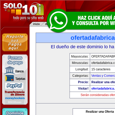
ofertadafabric
El dueño de este dominio lo ha
Mayusculas:
OFERTADAFABR
Minusculas:
ofertadafabrica.
Longitud:
15 caracteres
Categorias:
Ventas y Comerci
Precio:
Realizar una ofe
Visitar!
ofertadafabrica
Serán consideradas ofer
Realizar una Oferta