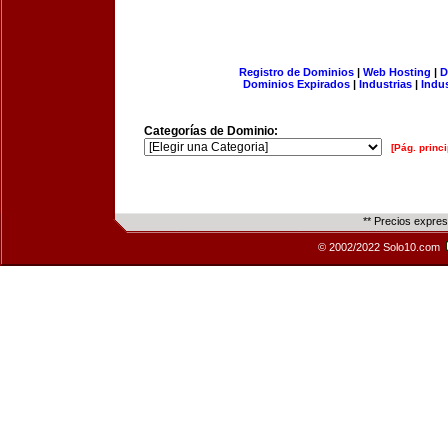
Registro de Dominios
|
Web Hosting
|
D
Dominios Expirados
|
Industrias
|
Indu
Categorías de Dominio:
[Pág. princi
** Precios expre
© 2002/2022 Solo10.com