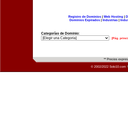
Registro de Dominios
|
Web Hosting
|
D
Dominios Expirados
|
Industrias
|
Indu
Categorías de Dominio:
[Pág. princi
** Precios expre
© 2002/2022 Solo10.com