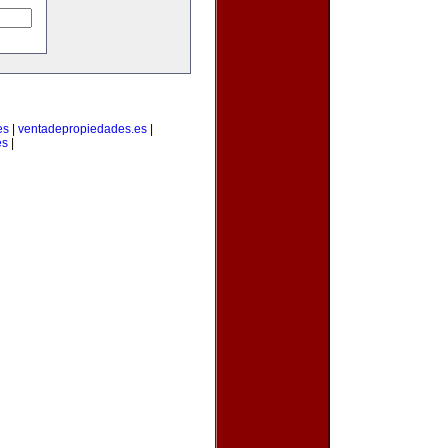
es
|
ventadepropiedades.es
|
es
|