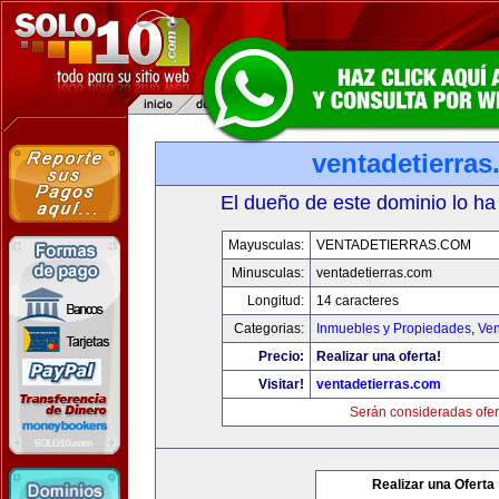
ventadetierra
El dueño de este dominio lo ha
Mayusculas:
VENTADETIERRAS.COM
Minusculas:
ventadetierras.com
Longitud:
14 caracteres
Categorias:
Inmuebles y Propiedades
,
Ven
Precio:
Realizar una oferta!
Visitar!
ventadetierras.com
Serán consideradas ofer
Realizar una Oferta