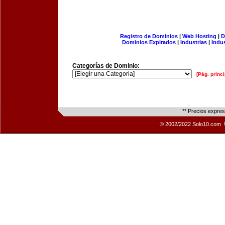
Registro de Dominios
|
Web Hosting
|
D
Dominios Expirados
|
Industrias
|
Indu
Categorías de Dominio:
[Pág. princi
** Precios expre
© 2002/2022 Solo10.com