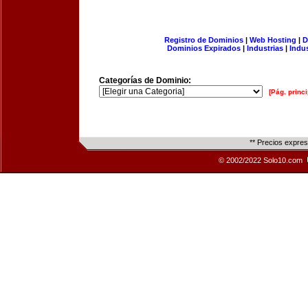
Registro de Dominios
|
Web Hosting
|
D
Dominios Expirados
|
Industrias
|
Indu
Categorías de Dominio:
[Pág. princi
** Precios expre
© 2002/2022 Solo10.com