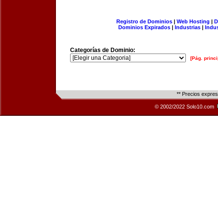
Registro de Dominios
|
Web Hosting
|
D
Dominios Expirados
|
Industrias
|
Indu
Categorías de Dominio:
[Pág. princi
** Precios expre
© 2002/2022 Solo10.com