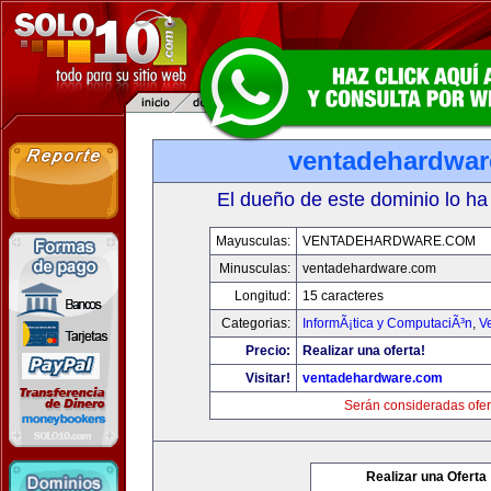
ventadehardwa
El dueño de este dominio lo ha
Mayusculas:
VENTADEHARDWARE.COM
Minusculas:
ventadehardware.com
Longitud:
15 caracteres
Categorias:
InformÃ¡tica y ComputaciÃ³n
,
V
Precio:
Realizar una oferta!
Visitar!
ventadehardware.com
Serán consideradas ofer
Realizar una Oferta