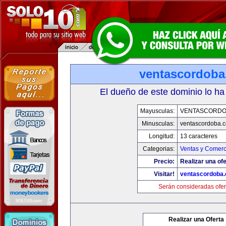
ventascordob
El dueño de este dominio lo ha
Mayusculas:
VENTASCORDO
Minusculas:
ventascordoba.
Longitud:
13 caracteres
Categorias:
Ventas y Comerc
Precio:
Realizar una ofe
Visitar!
ventascordoba
Serán consideradas ofer
Realizar una Oferta