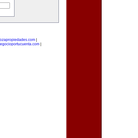
ozapropiedades.com
|
egocioportucuenta.com
|