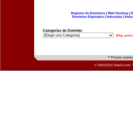
Registro de Dominios
|
Web Hosting
|
D
Dominios Expirados
|
Industrias
|
Indu
Categorías de Dominio:
[Pág. princi
** Precios expre
© 2002/2022 Solo10.com