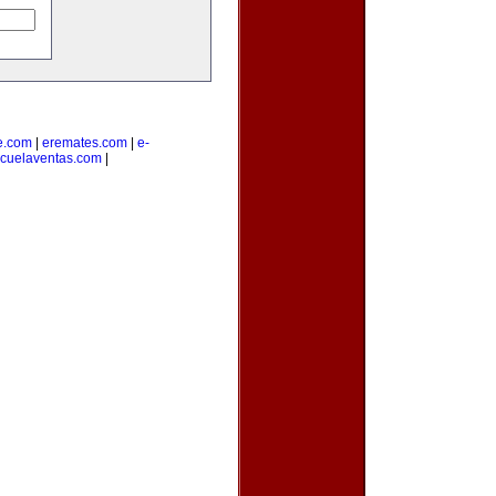
e.com
|
eremates.com
|
e-
cuelaventas.com
|