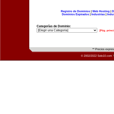
Registro de Dominios
|
Web Hosting
|
D
Dominios Expirados
|
Industrias
|
Indu
Categorías de Dominio:
[Pág. princi
** Precios expre
© 2002/2022 Solo10.com