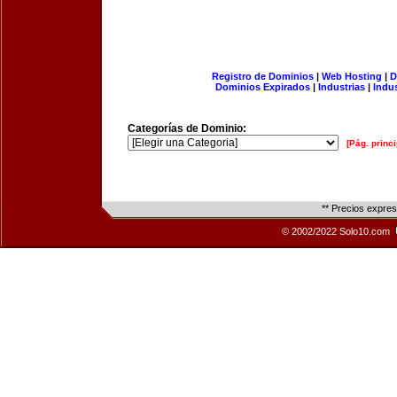
Registro de Dominios
|
Web Hosting
|
D
Dominios Expirados
|
Industrias
|
Indu
Categorías de Dominio:
[Pág. princi
** Precios expre
© 2002/2022 Solo10.com