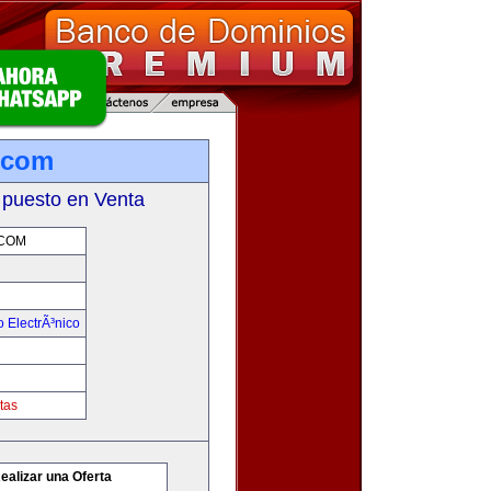
.com
 puesto en Venta
COM
 ElectrÃ³nico
tas
ealizar una Oferta