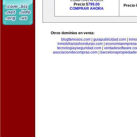
COMPRAR AHORA
Precio $
799.00
Precio 
COMPRAR AHORA
Otros dominios en venta:
blogfamosos.com
|
guiapublicidad.com
|
inmo
inmobiliariashonduras.com
|
economiaempresa
tecnologiayseguridad.com
|
ventadesoftware.c
asociaciondecompras.com
|
barcelonapropiedade