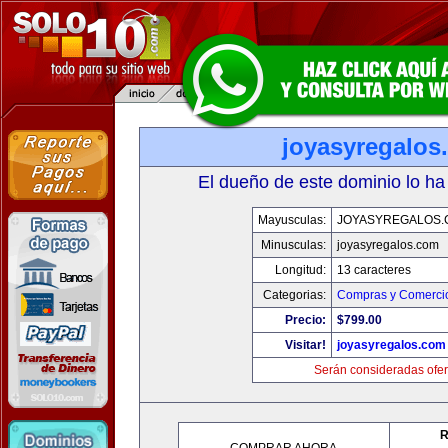
joyasyregalos
El dueño de este dominio lo ha
Mayusculas:
JOYASYREGALOS.
Minusculas:
joyasyregalos.com
Longitud:
13 caracteres
Categorias:
Compras y Comercio
Precio:
$799.00
Visitar!
joyasyregalos.com
Serán consideradas ofer
R