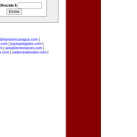
Ofrecido $
biliariasnicaragua.com
|
.com
|
joyasyregalos.com
|
om
|
areabienesraices.com
|
s.com
|
cadenasdevalor.com
|