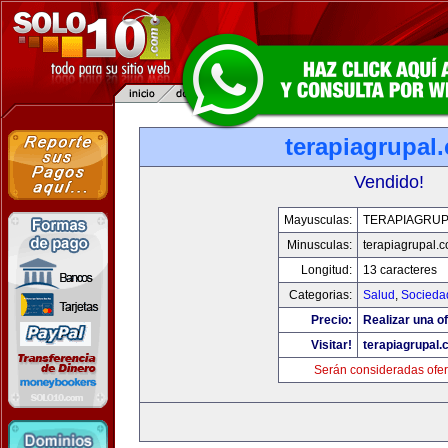
terapiagrupal
Vendido!
Mayusculas:
TERAPIAGRUP
Minusculas:
terapiagrupal.
Longitud:
13 caracteres
Categorias:
Salud
,
Socieda
Precio:
Realizar una of
Visitar!
terapiagrupal
Serán consideradas ofer