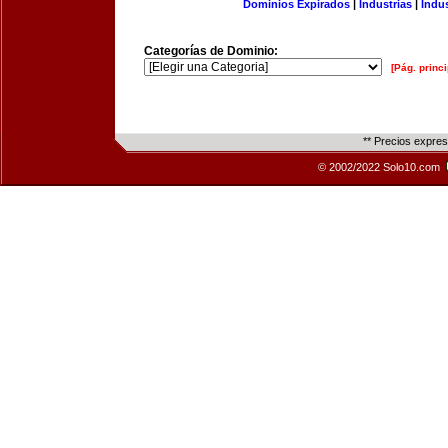
Dominios Expirados
|
Industrias
|
Indu
Categorías de Dominio:
[Pág. princi
** Precios expre
© 2002/2022 Solo10.com