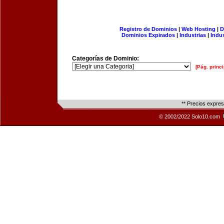
Registro de Dominios
|
Web Hosting
|
D
Dominios Expirados
|
Industrias
|
Indu
Categorías de Dominio:
[Pág. princi
** Precios expre
© 2002/2022 Solo10.com