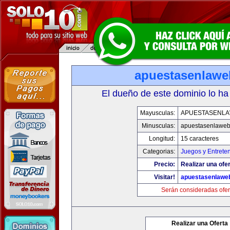
apuestasenlaw
El dueño de este dominio lo ha
Mayusculas:
APUESTASENL
Minusculas:
apuestasenlawe
Longitud:
15 caracteres
Categorias:
Juegos y Entrete
Precio:
Realizar una ofer
Visitar!
apuestasenlawe
Serán consideradas ofer
Realizar una Oferta