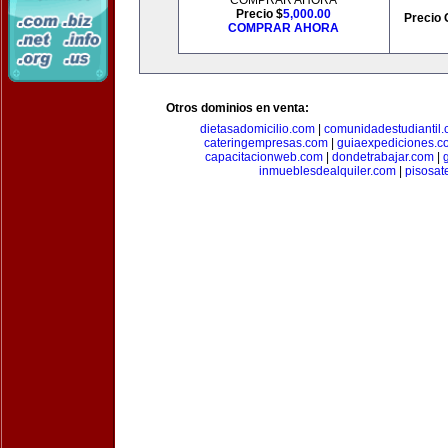
COMPRAR AHORA
Precio $
5,000.00
Precio 
COMPRAR AHORA
Otros dominios en venta:
dietasadomicilio.com
|
comunidadestudiantil
cateringempresas.com
|
guiaexpediciones.c
capacitacionweb.com
|
dondetrabajar.com
|
inmueblesdealquiler.com
|
pisosat