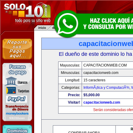
capacitacionwe
El dueño de este dominio lo ha
Mayusculas:
CAPACITACIONWEB.COM
Minusculas:
capacitacionweb.com
Longitud:
15 caracteres
Categorias:
InformÃ¡tica y ComputaciÃ³n
,
Precio:
$5,000.00
Visitar!
capacitacionweb.com
Serán consideradas ofer
R