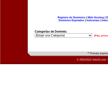
Registro de Dominios
|
Web Hosting
|
D
Dominios Expirados
|
Industrias
|
Indu
Categorías de Dominio:
[Pág. princi
** Precios expre
© 2002/2022 Solo10.com