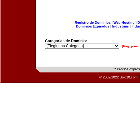
Registro de Dominios
|
Web Hosting
|
D
Dominios Expirados
|
Industrias
|
Indu
Categorías de Dominio:
[Pág. princi
** Precios expre
© 2002/2022 Solo10.com