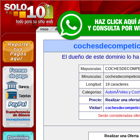
cochesdecompeti
El dueño de este dominio lo ha
Mayusculas:
COCHESDECOMPE
Minusculas:
cochesdecompetici
Longitud:
19 caracteres
Categorias:
AutomÃ³viles y Coc
Precio:
Realizar una oferta
Visitar!
cochesdecompetic
Serán consideradas ofer
Realizar una Oferta