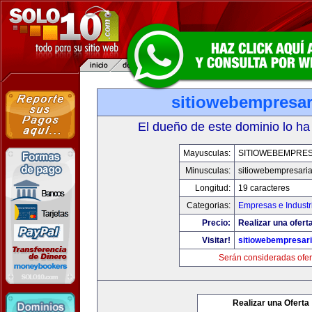
sitiowebempresar
El dueño de este dominio lo ha
Mayusculas:
SITIOWEBEMPRES
Minusculas:
sitiowebempresaria
Longitud:
19 caracteres
Categorias:
Empresas e Industr
Precio:
Realizar una oferta
Visitar!
sitiowebempresari
Serán consideradas ofer
Realizar una Oferta