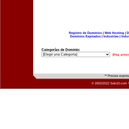
Registro de Dominios
|
Web Hosting
|
D
Dominios Expirados
|
Industrias
|
Indu
Categorías de Dominio:
[Pág. princi
** Precios expre
© 2002/2022 Solo10.com