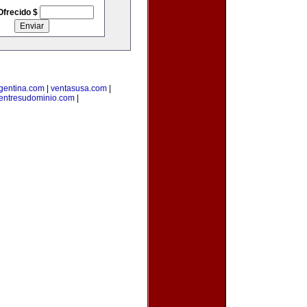
Ofrecido $
rgentina.com
|
ventasusa.com
|
entresudominio.com
|