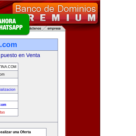
a.com
 puesto en Venta
INA.COM
com
alizacion
.com
tas
ealizar una Oferta