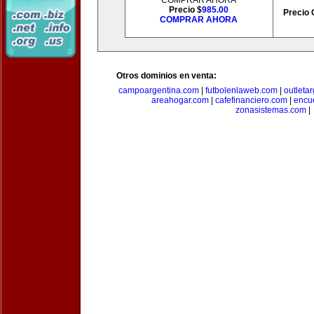
COMPRAR AHORA
Precio $
985.00
Precio 
COMPRAR AHORA
Otros dominios en venta:
campoargentina.com
|
futbolenlaweb.com
|
outleta
areahogar.com
|
cafefinanciero.com
|
encu
zonasistemas.com
|