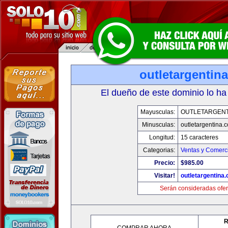
outletargentin
El dueño de este dominio lo ha
Mayusculas:
OUTLETARGENT
Minusculas:
outletargentina.
Longitud:
15 caracteres
Categorias:
Ventas y Comerci
Precio:
$985.00
Visitar!
outletargentina
Serán consideradas ofer
R