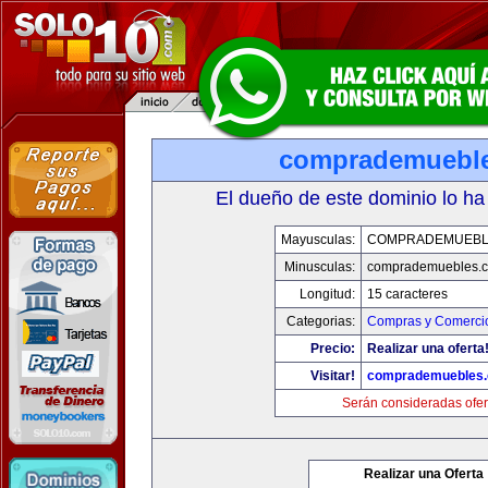
comprademuebl
El dueño de este dominio lo ha
Mayusculas:
COMPRADEMUEBL
Minusculas:
comprademuebles.
Longitud:
15 caracteres
Categorias:
Compras y Comercio
Precio:
Realizar una oferta
Visitar!
comprademuebles
Serán consideradas ofer
Realizar una Oferta