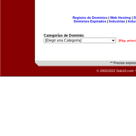
Registro de Dominios
|
Web Hosting
|
D
Dominios Expirados
|
Industrias
|
Indu
Categorías de Dominio:
[Pág. princi
** Precios expre
© 2002/2022 Solo10.com