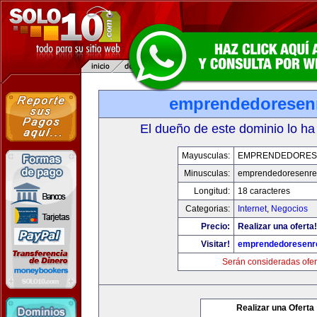
emprendedoresen
El dueño de este dominio lo ha
Mayusculas:
EMPRENDEDORES
Minusculas:
emprendedoresenre
Longitud:
18 caracteres
Categorias:
Internet
,
Negocios
Precio:
Realizar una oferta!
Visitar!
emprendedoresenr
Serán consideradas ofer
Realizar una Oferta