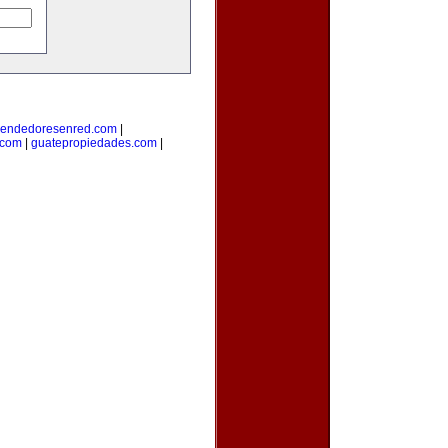
endedoresenred.com
|
.com
|
guatepropiedades.com
|