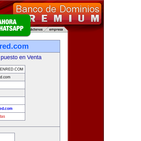
red.com
 puesto en Venta
ENRED.COM
d.com
ed.com
tas