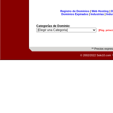
Registro de Dominios
|
Web Hosting
|
D
Dominios Expirados
|
Industrias
|
Indu
Categorías de Dominio:
[Pág. princi
** Precios expre
© 2002/2022 Solo10.com