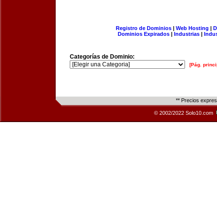
Registro de Dominios
|
Web Hosting
|
D
Dominios Expirados
|
Industrias
|
Indu
Categorías de Dominio:
[Pág. princi
** Precios expre
© 2002/2022 Solo10.com