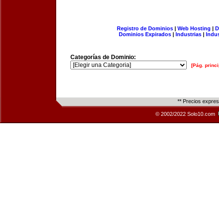
Registro de Dominios
|
Web Hosting
|
D
Dominios Expirados
|
Industrias
|
Indu
Categorías de Dominio:
[Pág. princi
** Precios expre
© 2002/2022 Solo10.com