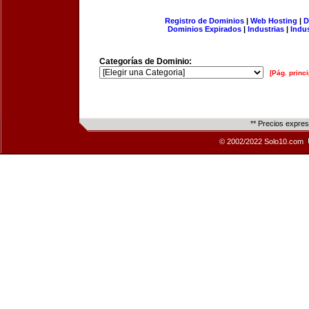
Registro de Dominios
|
Web Hosting
|
D
Dominios Expirados
|
Industrias
|
Indu
Categorías de Dominio:
[Pág. princi
** Precios expre
© 2002/2022 Solo10.com