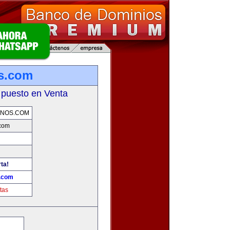
s.com
 puesto en Venta
RNOS.COM
.com
ta!
s.com
tas