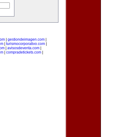
com
|
gestiondeimagen.com
|
om
|
turismocorporativo.com
|
com
|
avisosdeventa.com
|
om
|
compradetickets.com
|