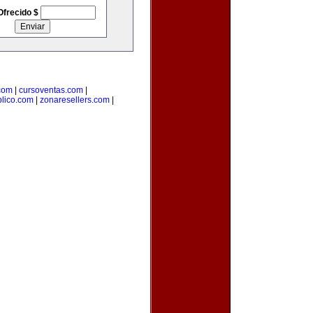
Ofrecido $
com
|
cursoventas.com
|
blico.com
|
zonaresellers.com
|